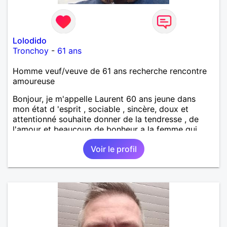
Lolodido
Tronchoy
-
61 ans
Homme veuf/veuve de 61 ans recherche rencontre
amoureuse
Bonjour, je m'appelle Laurent 60 ans jeune dans
mon état d 'esprit , sociable , sincère, doux et
attentionné souhaite donner de la tendresse , de
l'amour et beaucoup de bonheur a la femme qui
souhaitera partager ma vie . Bientôt en retraite a la
Voir le profil
fin de l 'année et libre de toute contrainte. Digne de
confiance à la femme qui voudras m 'en accorder
en toute sincérité. Pour le reste venez me découvrir
par un échange.