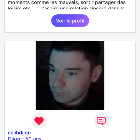
moments comme les mauvais, sortir partager des
loisirs etc.... . J'aspire une relation sincère dans la
confiance .
Voir le profil
celibdijon
Dijon
-
50 ans