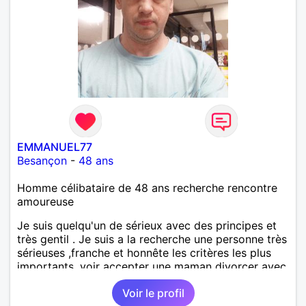
EMMANUEL77
Besançon
-
48 ans
Homme célibataire de 48 ans recherche rencontre
amoureuse
Je suis quelqu'un de sérieux avec des principes et
très gentil . Je suis a la recherche une personne très
sérieuses ,franche et honnête les critères les plus
importants, voir accepter une maman divorcer avec
son enfant il n y a aucun problème. S' abstenir au
Voir le profil
personne non sérieuse merci. Recherche dans un