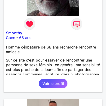
Smoothy
Caen
-
68 ans
Homme célibataire de 68 ans recherche rencontre
amicale
Sur ce site c'est pour essayer de rencontrer une
personne de sexe féminin –en général, ma sensibilité
est plus proche de la leur– afin de partager des
passions communes : écriture, dessin, photographie,
Trouver une sorte de complice en écriture, en
Voir le profil
dessin, en photographie. Eventuellement plus si
bonnes vibrations. Ne pouvant me déplacer
autrement qu'en transports en commun ou à pieds,
arrangez-vous pour être de Caen ou des environs
immédiats. Ou bien déménagez. C'est vous qui