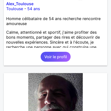
Alex_Toulouse
Toulouse
-
54 ans
Homme célibataire de 54 ans recherche rencontre
amoureuse
Calme, attentionné et sportif, j'aime profiter des
bons moments, partager des rires et découvrir de
nouvelles expériences. Sincère et à l'écoute, je
recherche une personne avec qui construire une
belle complicité et une relation authentique.
Voir le profil