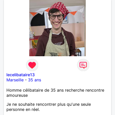
lecelibataire13
Marseille
-
35 ans
Homme célibataire de 35 ans recherche rencontre
amoureuse
Je ne souhaite rencontrer plus qu'une seule
personne en réel.