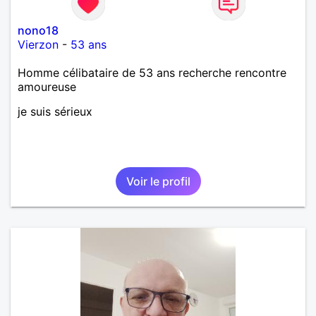
nono18
Vierzon
-
53 ans
Homme célibataire de 53 ans recherche rencontre
amoureuse
je suis sérieux
Voir le profil