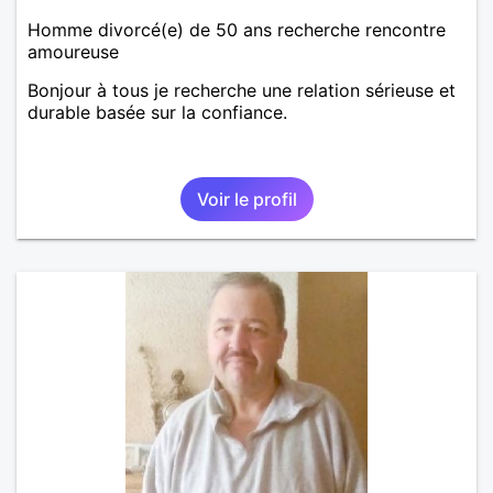
Homme divorcé(e) de 50 ans recherche rencontre
amoureuse
Bonjour à tous je recherche une relation sérieuse et
durable basée sur la confiance.
Voir le profil