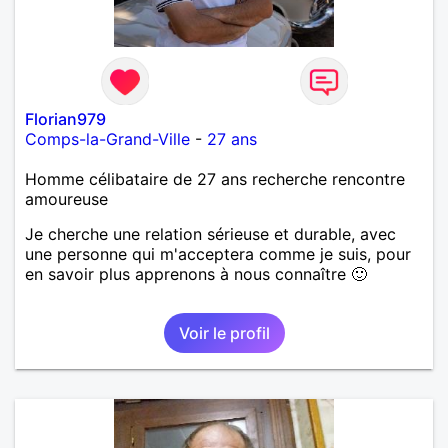
Florian979
Comps-la-Grand-Ville
-
27 ans
Homme célibataire de 27 ans recherche rencontre
amoureuse
Je cherche une relation sérieuse et durable, avec
une personne qui m'acceptera comme je suis, pour
en savoir plus apprenons à nous connaître 🙂
Voir le profil