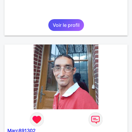
Voir le profil
Marc891302