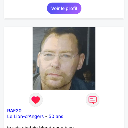
Voir le profil
RAF20
Le Lion-d'Angers
-
50 ans
je suis chatain blond yeux bleu