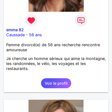
emma 82
Caussade
-
56 ans
Femme divorcé(e) de 56 ans recherche rencontre
amoureuse
Je cherche un homme sérieux qui aime la montagne,
les randonnées, le vélo, les voyages et les
restaurants.
Voir le profil