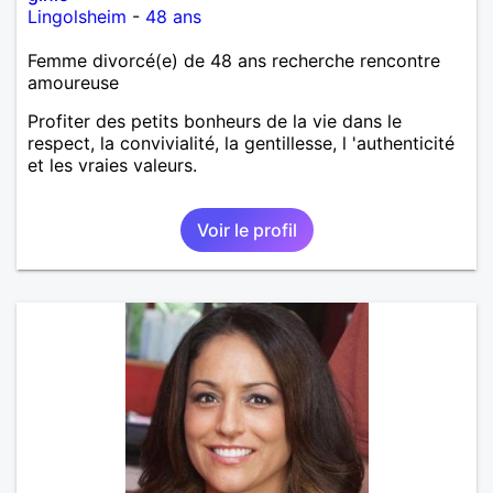
Lingolsheim
-
48 ans
Femme divorcé(e) de 48 ans recherche rencontre
amoureuse
Profiter des petits bonheurs de la vie dans le
respect, la convivialité, la gentillesse, l 'authenticité
et les vraies valeurs.
Voir le profil