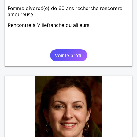
Femme divorcé(e) de 60 ans recherche rencontre
amoureuse
Rencontre à Villefranche ou ailleurs
Voir le profil