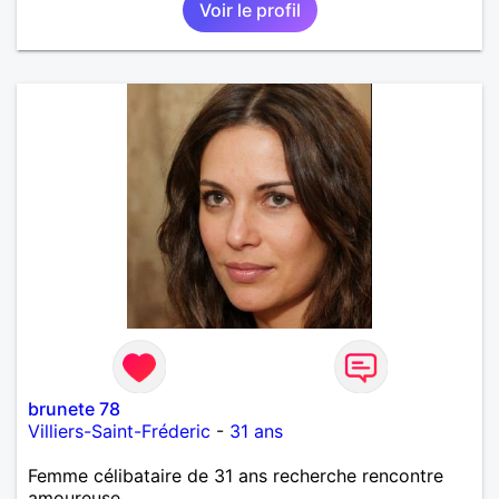
Voir le profil
brunete 78
Villiers-Saint-Fréderic
-
31 ans
Femme célibataire de 31 ans recherche rencontre
amoureuse