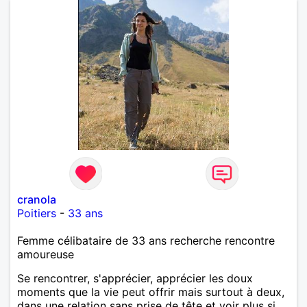
cranola
Poitiers
-
33 ans
Femme célibataire de 33 ans recherche rencontre
amoureuse
Se rencontrer, s'apprécier, apprécier les doux
moments que la vie peut offrir mais surtout à deux,
dans une relation sans prise de tête et voir plus si