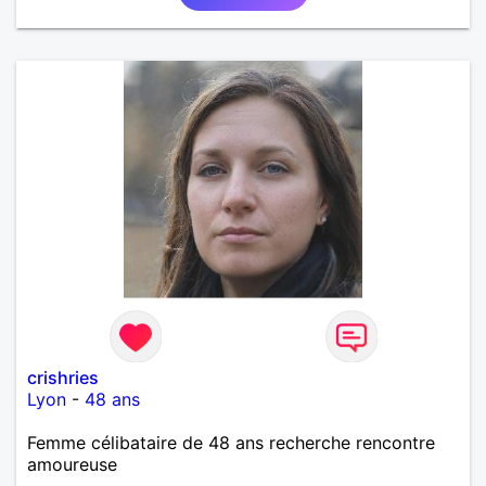
crishries
Lyon
-
48 ans
Femme célibataire de 48 ans recherche rencontre
amoureuse