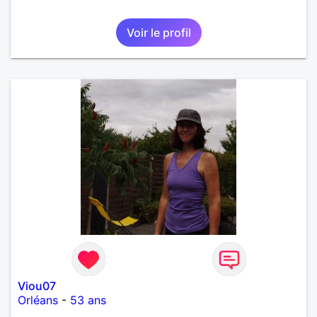
Voir le profil
Viou07
Orléans
-
53 ans