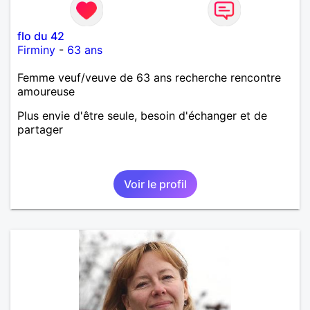
flo du 42
Firminy
-
63 ans
Femme veuf/veuve de 63 ans recherche rencontre
amoureuse
Plus envie d'être seule, besoin d'échanger et de
partager
Voir le profil