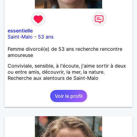
essentielle
Saint-Malo
-
53 ans
Femme divorcé(e) de 53 ans recherche rencontre
amoureuse
Conviviale, sensible, à l'écoute, j'aime sortir à deux
ou entre amis, découvrir, la mer, la nature.
Recherche aux alentours de Saint-Malo
Voir le profil