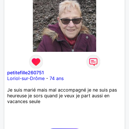
petitefille260751
Loriol-sur-Drôme
-
74 ans
Je suis marié mais mal accompagné je ne suis pas
heureuse je sors quand je veux je part aussi en
vacances seule