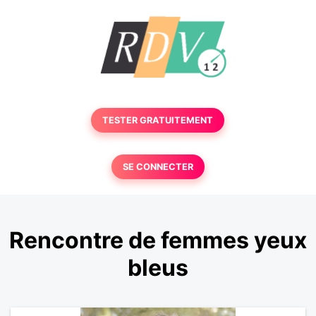
TESTER GRATUITEMENT
SE CONNECTER
Rencontre de femmes yeux
bleus