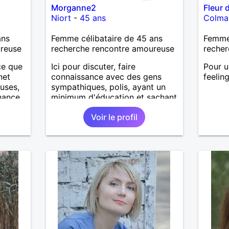
Morganne2
Fleur 
Niort
-
45 ans
Colma
ans
Femme célibataire de 45 ans
Femme 
ureuse
recherche rencontre amoureuse
recher
ce que
Ici pour discuter, faire
Pour u
net
connaissance avec des gens
feelin
uses,
sympathiques, polis, ayant un
chance
minimum d'éducation et sachant
 de
écrire correctement. Des
Voir le profil
échanges amicaux me suffiront
 Mans
amplement mais au hasard de la
vie, si le charme opère, je ne
suis pas fermée à une éventuelle
relation sérieuse avec un
homme.