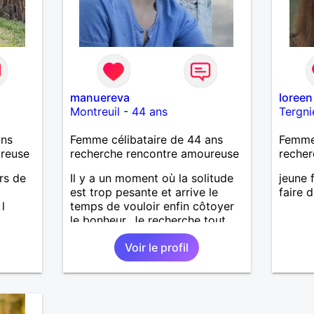
manuereva
loreen
Montreuil
-
44 ans
Tergni
ans
Femme célibataire de 44 ans
Femme 
ureuse
recherche rencontre amoureuse
recher
rs de
Il y a un moment où la solitude
jeune
est trop pesante et arrive le
faire 
 l
temps de vouloir enfin côtoyer
le bonheur. Je recherche tout
d'abord dials sympas et si
Voir le profil
feeling commun je souhaite
rencontrer sur Montreuil et
secteur alentours, pourquoi pas.