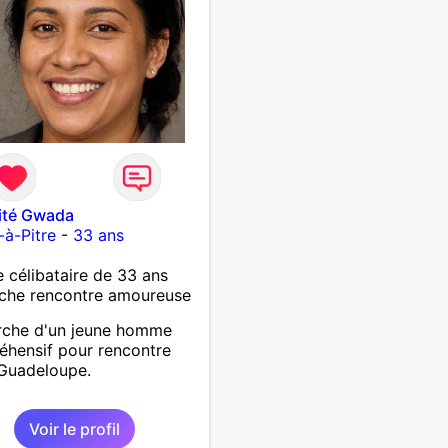
ité Gwada
-à-Pitre
-
33 ans
célibataire de 33 ans
che rencontre amoureuse
rche d'un jeune homme
hensif pour rencontre
 Guadeloupe.
Voir le profil