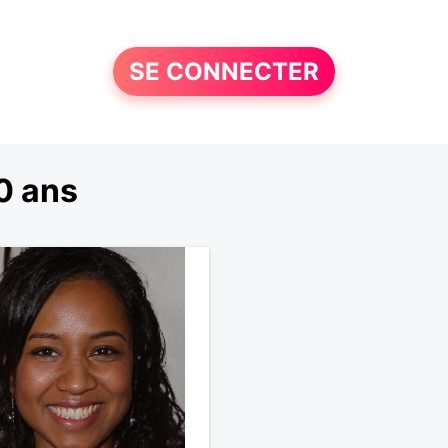
SE CONNECTER
0 ans