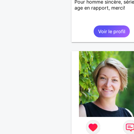
Pour homme sincère, série
age en rapport, merci!
Voir le profil