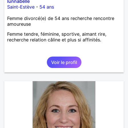
lunnabelle
Saint-Estève
-
54 ans
Femme divorcé(e) de 54 ans recherche rencontre
amoureuse
Femme tendre, féminine, sportive, aimant rire,
recherche relation câline et plus si affinités.
Voir le profil