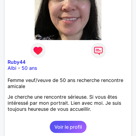
Ruby44
Albi
-
50 ans
Femme veuf/veuve de 50 ans recherche rencontre
amicale
Je cherche une rencontre sérieuse. Si vous êtes
intéressé par mon portrait. Lien avec moi. Je suis
toujours heureuse de vous accueillir.
Voir le profil