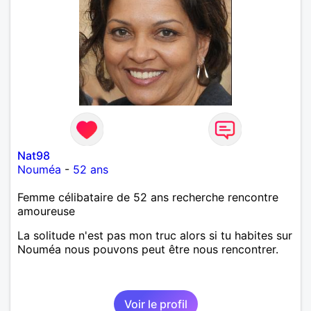
Nat98
Nouméa
-
52 ans
Femme célibataire de 52 ans recherche rencontre
amoureuse
La solitude n'est pas mon truc alors si tu habites sur
Nouméa nous pouvons peut être nous rencontrer.
Voir le profil