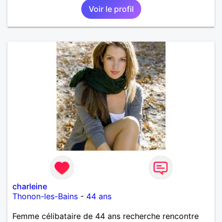
Voir le profil
charleine
Thonon-les-Bains
-
44 ans
Femme célibataire de 44 ans recherche rencontre