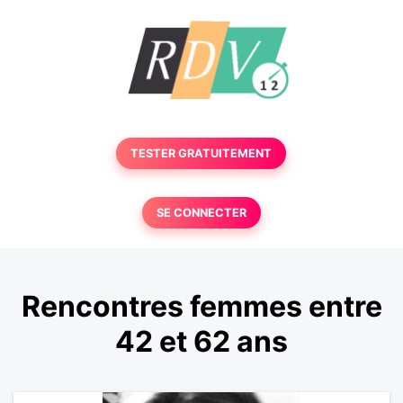
TESTER GRATUITEMENT
SE CONNECTER
Rencontres femmes entre
42 et 62 ans