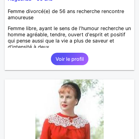
Femme divorcé(e) de 56 ans recherche rencontre
amoureuse
Femme libre, ayant le sens de l'humour recherche un
homme agréable, tendre, ouvert d'esprit et positif
qui pense aussi que la vie a plus de saveur et
d'intensité à deux.
Voir le profil