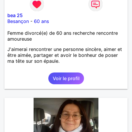
bea 25
Besançon
-
60 ans
Femme divorcé(e) de 60 ans recherche rencontre
amoureuse
J'aimerai rencontrer une personne sincère, aimer et
être aimée, partager et avoir le bonheur de poser
ma tête sur son épaule.
Voir le profil