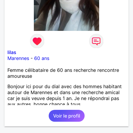
lilas
Marennes
-
60 ans
Femme célibataire de 60 ans recherche rencontre
amoureuse
Bonjour ici pour du dial avec des hommes habitant
autour de Marennes et dans une recherche amical
car je suis veuve depuis 1 an. Je ne répondrai pas
aux autres, bonne chance à tous.
Voir le profil