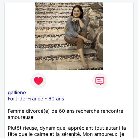
galliene
Fort-de-France
-
60 ans
Femme divorcé(e) de 60 ans recherche rencontre
amoureuse
Plutôt rieuse, dynamique, appréciant tout autant la
fête que le calme et la sérénité. Mon amoureux, je