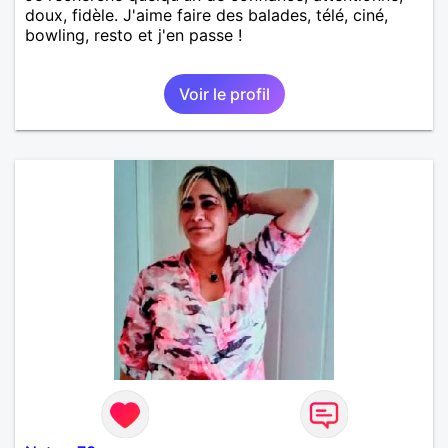
doux, fidèle. J'aime faire des balades, télé, ciné,
bowling, resto et j'en passe !
Voir le profil