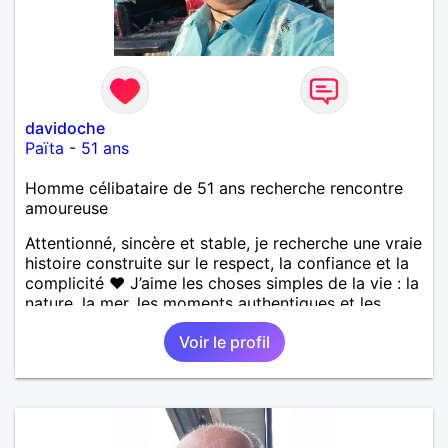
davidoche
Païta
-
51 ans
Homme célibataire de 51 ans recherche rencontre
amoureuse
Attentionné, sincère et stable, je recherche une vraie
histoire construite sur le respect, la confiance et la
complicité ❤️ J’aime les choses simples de la vie : la
nature, la mer, les moments authentiques et les
personnes au grand cœur 🌊🌿 Très câlin et
Voir le profil
affectueux, j’adore les petits moments de tendresse
et les calinous réguliers 😊❤️ La solitude finit parfois
par peser, alors si tu es en Nouvelle-Calédonie et
que tu crois encore à un amour vrai, prenons le
temps de discuter… et laissons l’avenir nous guider
🌹