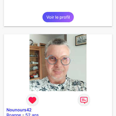
Voir le profil
Nounours42
Roanne
-
52 ans