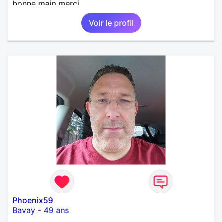
bonne main merci
Voir le profil
Phoenix59
Bavay
-
49 ans