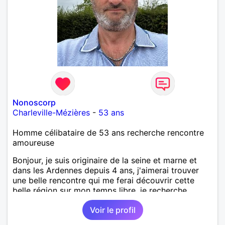
Nonoscorp
Charleville-Mézières
-
53 ans
Homme célibataire de 53 ans recherche rencontre
amoureuse
Bonjour, je suis originaire de la seine et marne et
dans les Ardennes depuis 4 ans, j'aimerai trouver
une belle rencontre qui me ferai découvrir cette
belle région sur mon temps libre, je recherche
quelqu'un de simple et sincère, une bonne
Voir le profil
complicité et de la bonne humeur me ravirait.. alors
si l'envie de me découvrir vous en dit, je vous dis à