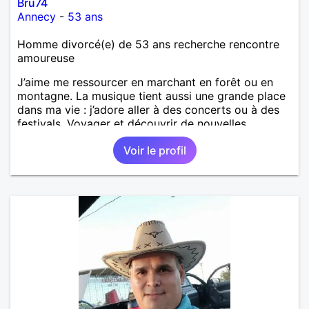
Bru74
Annecy
-
53 ans
Homme divorcé(e) de 53 ans recherche rencontre
amoureuse
J’aime me ressourcer en marchant en forêt ou en
montagne. La musique tient aussi une grande place
dans ma vie : j’adore aller à des concerts ou à des
festivals. Voyager et découvrir de nouvelles
cultures, c’est ce qui m’inspire le plus. J’aimerais
Voir le profil
rencontrer quelqu’un avec qui partager ces
moments simples et sincères.