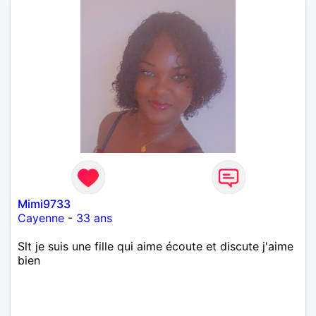
Mimi9733
Cayenne
-
33 ans
Slt je suis une fille qui aime écoute et discute j'aime
bien