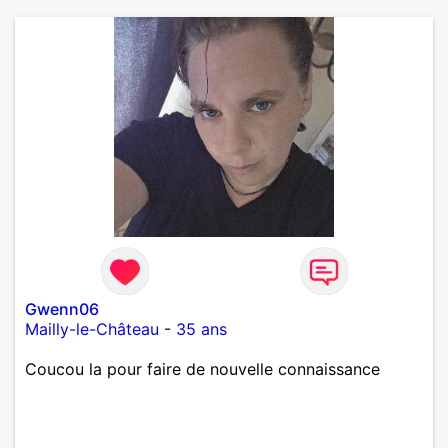
Gwenn06
Mailly-le-Château
-
35 ans
Coucou la pour faire de nouvelle connaissance