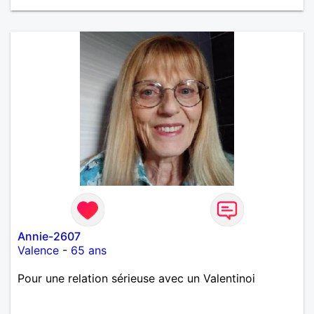
Annie-2607
Valence
-
65 ans
Pour une relation sérieuse avec un Valentinoi