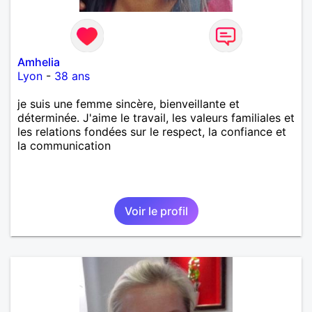
Amhelia
Lyon
-
38 ans
je suis une femme sincère, bienveillante et
déterminée. J'aime le travail, les valeurs familiales et
les relations fondées sur le respect, la confiance et
la communication
Voir le profil