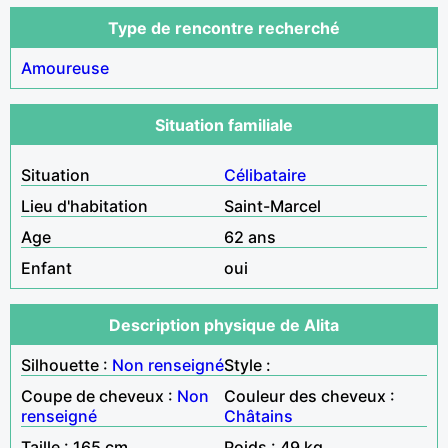
Type de rencontre recherché
Amoureuse
Situation familiale
Situation
Célibataire
Lieu d'habitation
Saint-Marcel
Age
62 ans
Enfant
oui
Description physique de Alita
Silhouette :
Non renseigné
Style :
Coupe de cheveux :
Non
Couleur des cheveux :
renseigné
Châtains
Taille : 165 cm
Poids : 49 kg