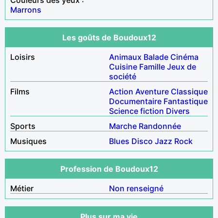
Marrons
Les goûts de Boudoux12
Loisirs
Animaux
Balade
Cinéma
Cuisine
Famille
Jeux de
société
Films
Action
Aventure
Classique
Documentaire
Fantastique
Science fiction
Divers
Sports
Marche
Randonnée
Musiques
Blues
Disco
Jazz
Rock
Profession de Boudoux12
Métier
Non renseigné
Plus sur ma vie